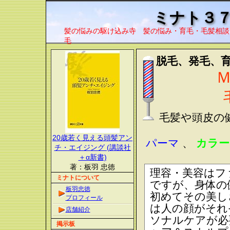
ミナト３
髪の悩みの駆け込み寺 髪の悩み・育毛・毛髪相談
毛
脱毛、発毛、
毛髪や頭皮の
20歳若く見える頭髪アン
パーマ
、
カラ
チ・エイジング (講談社
＋α新書)
著：板羽 忠徳
理容・美容はフ
ミナトについて
ですが、身体の
板羽忠徳
初めてその美し
プロフィール
は人の顔がそれ
店舗紹介
ソナルケアが必
掲示板