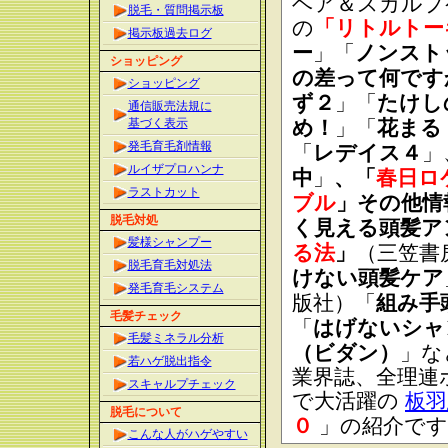
ヘア＆スカルプ
脱毛・質問掲示板
の
「リトルトー
掲示板過去ログ
ー
」「
ノンスト
ショッピング
の差って何です
ショッピング
ず２
」「
たけし
通信販売法規に
基づく表示
め！
」「
花まる
発毛育毛剤情報
「
レデイス４
」
ルイザプロハンナ
中
」
、「
春日ロ
ラストカット
ブル
」その他情
脱毛対処
く見える頭髪ア
髪様シャンプー
る法
」
（三笠書
脱毛育毛対処法
けない頭髪ケア
発毛育毛システム
版社）「
組み手
毛髪チェック
「
はげないシャ
毛髪ミネラル分析
（ビダン）
」な
若ハゲ脱出指令
業界誌、全理連
スキャルプチェック
で大活躍の
板羽
脱毛について
０
」の紹介です
こんな人がハゲやすい