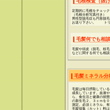
毛根検査（抜
定期的に毛根をチェック
（毛根分析写真付き）
男性型脱毛症も円形脱毛
お送り下さい。 トリ
毛髪何でも相
毛髪や頭皮（脱毛、枝毛
などに関する何でも相談
毛髪ミネラル分析
毛髪は毎日摂取している
成長しています。血液や
ら、食生活と健康の状態
の新生毛２、３ｃｍを０
測定。必須ミネラル、有
毛髪採集（カット）料は