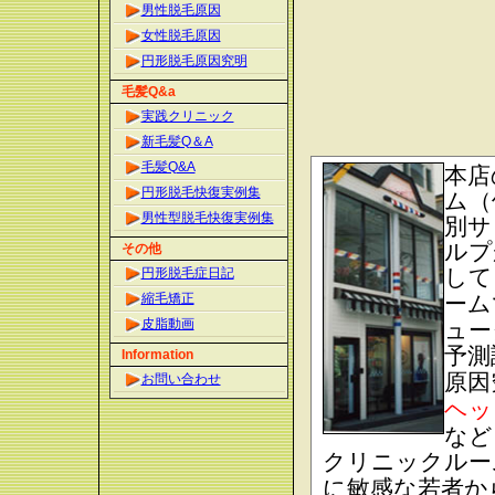
男性脱毛原因
女性脱毛原因
円形脱毛原因究明
毛髪Q&a
実践クリニック
新毛髪Q＆A
毛髪Q&A
本店
円形脱毛快復実例集
ム（
男性型脱毛快復実例集
別サ
ルプ
その他
して
円形脱毛症日記
縮毛矯正
ー
皮脂動画
ュー
予測
Information
原因
お問い合わせ
ヘッ
など
クリニックルー
に敏感な若者か