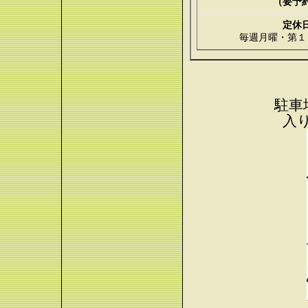
（要予
定休
毎週月曜・第１
駐車
入