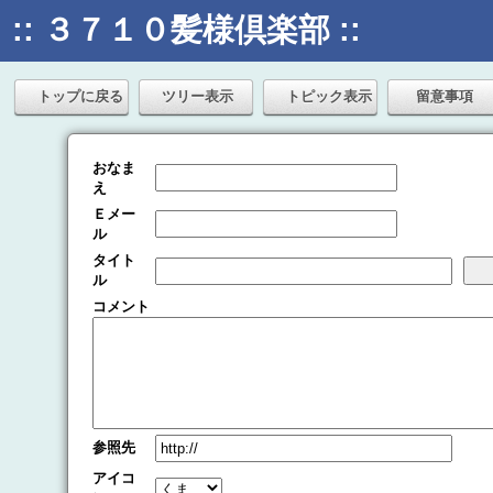
:: ３７１０髪様倶楽部 ::
トップに戻る
ツリー表示
トピック表示
留意事項
おなま
え
Ｅメー
ル
タイト
ル
コメント
参照先
アイコ