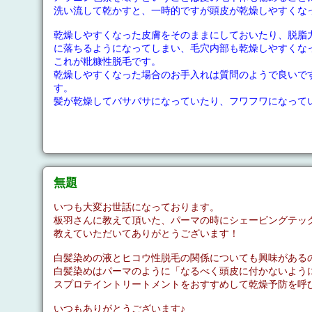
洗い流して乾かすと、一時的ですが頭皮が乾燥しやすくな
乾燥しやすくなった皮膚をそのままにしておいたり、脱脂
に落ちるようになってしまい、毛穴内部も乾燥しやすくな
これが粃糠性脱毛です。
乾燥しやすくなった場合のお手入れは質問のようで良いで
す。
髪が乾燥してバサバサになっていたり、フワフワになって
無題
いつも大変お世話になっております。
板羽さんに教えて頂いた、パーマの時にシェービングテッ
教えていただいてありがとうございます！
白髪染めの液とヒコウ性脱毛の関係についても興味がある
白髪染めはパーマのように「なるべく頭皮に付かないよう
スプロテイントリートメントをおすすめして乾燥予防を呼
いつもありがとうございます♪