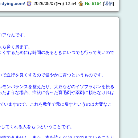
kidying.com/
2026/08/07(Fri) 12:54
No.6164
[
返信
]
コアなんです。
人も多く居ます。
よくするためには時間のあるときにいつでも行って良いので
いで血行を良くするので健やかに育つというものです。
ルモンバランスを整えたり、大豆などのイソフラボンを摂る
ったような場合、症状に合った育毛剤や薬剤に頼らなければ
していますので、これを数年で元に戻すというのは大変なこ
チしてくれる人をもつということです。
短縮できません。また、本を読んだだけでできているつもり