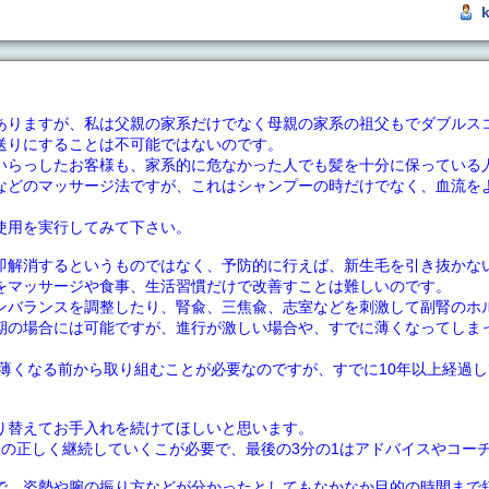
ありますが、私は父親の家系だけでなく母親の家系の祖父もでダブルス
送りにすることは不可能ではないのです。
いらっしたお客様も、家系的に危なかった人でも髪を十分に保っている
などのマッサージ法ですが、これはシャンプーの時だけでなく、血流を
使用を実行してみて下さい。
即解消するというものではなく、予防的に行えば、新生毛を引き抜かな
をマッサージや食事、生活習慣だけで改善すことは難しいのです。
ンバランスを調整したり、腎兪、三焦兪、志室などを刺激して副腎のホ
期の場合には可能ですが、進行が激しい場合や、すでに薄くなってしま
は薄くなる前から取り組むことが必要なのですが、すでに10年以上経過
り替えてお手入れを続けてほしいと思います。
人の正しく継続していくこが必要で、最後の3分の1はアドバイスやコー
で、姿勢や腕の振り方などが分かったとしてもなかなか目的の時間まで