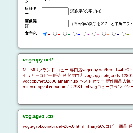
ン
暗証キ
(英数字8文字以内)
ー
画像認
（右画像の数字を012…と半角アラ
証
文字色
■
■
■
■
■
■
■
■
■
vogcopy.net/
MIUMIUブランド コピー 専門店vogcopy.net/bran
セサリーコピー 販売!激安専門店 vogcopy.net/goods
vogcopynet92806.amamin.jp/ ベストセラ
miumiu.agvol.com/num-12793.html vogコ
vog.agvol.co
vog.agvol.com/brand-20-c0.html Tiffany&Coコピー 商品 