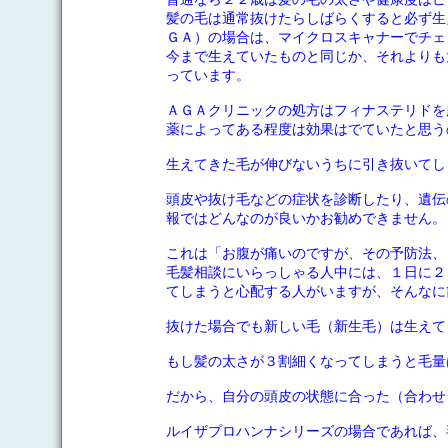
髪の毛は通常抜けたらしばらくすると必ず生
ＧＡ）の場合は、マイクロスキャナーでチェ
今まで生えていたものと同じか、それよりも
っています。
ＡＧＡクリニックの処方はフィナステリドを
薬によってある程度は効果はでていたと思う
生えてきた毛が伸びないうちに引き抜いてし
頭皮や抜け毛などの症状を診断したり、遺伝
報ではどんなのが良いかお勧めできません。
これは「お腹が痛いのですが、その予防法、
毛髪相談にいらっしゃる人中には、１日に２
てしまうと心配する人がいますが、そんなに
抜けた場合でも新しい毛（新生毛）は生えて
もし髪の太さが３割細くなってしまうと毛量
だから、自分の頭皮の状態に合った（合わせ
ルイザプロハンナシリーズの場合であれば、