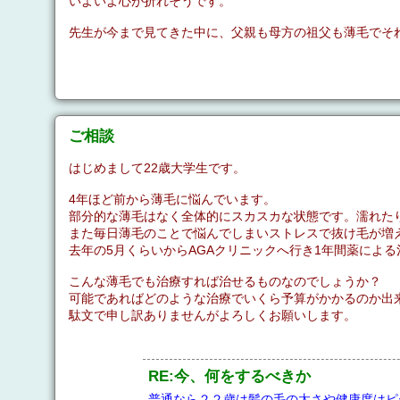
いよいよ心が折れそうです。
先生が今まで見てきた中に、父親も母方の祖父も薄毛でそ
ご相談
はじめまして22歳大学生です。
4年ほど前から薄毛に悩んでいます。
部分的な薄毛はなく全体的にスカスカな状態です。濡れた
また毎日薄毛のことで悩んでしまいストレスで抜け毛が増
去年の5月くらいからAGAクリニックへ行き1年間薬によ
こんな薄毛でも治療すれば治せるものなのでしょうか？
可能であればどのような治療でいくら予算がかかるのか出
駄文で申し訳ありませんがよろしくお願いします。
RE:今、何をするべきか
普通なら２２歳は髪の毛の太さや健康度はピ