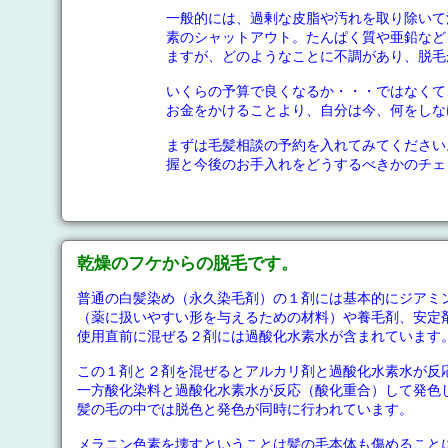
一般的には、過剰な皮脂や汚れを取り除いて
素のシャットアウト。たんぱく質や亜鉛など
ますが、どのようなことに不調があり、脱毛
いくらの予算で良くなるか・・・ではなくて
お金をかけることより、自分は今、何をしな
まずは毛髪相談の予約を入れてみてください
握と今後のお手入れをどうするべきかのチェ
乾燥のフケからの脱毛です。
普通の白髪染め（永久染毛剤）の１剤には基本的にジアミ
（薬に扱いやすい形を与えるための材料）や養毛剤、安定
使用直前に混ぜる２剤には過酸化水素水が含まれています
この１剤と２剤を混ぜるとアルカリ剤と過酸化水素水が反
一方酸化染料と過酸化水素水が反応（酸化重合）して発色
髪の毛の中では脱色と発色が同時に行われています。
メラニン色素を壊すということは髪の毛本体も傷めること