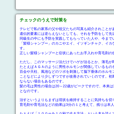
チェックのうえで対策を
テレビで私の家系の父や祖父たちの写真も紹介されことが
遺伝的要素には逆らえないとしても、それを予防をして先
同級生の中にも予防を実践してもらっていた人や、今まで
「髪様シャンプー」のカニやエイ、イソギンチャク、イカ
す。
正しい髪様シャンプーと症状にあったお手入れや育毛剤の
ただし、このマッサージ法だけでハゲが治るとか、薄毛が
たとえばＡＧＡのように男性ホルモンが関係しているもの
百会や天柱、風池などのツボを刺激して脳下垂体のホルモ
ことなどにより少しずつですが改善されていくのです。初
ならない場合もあるのです。
髪の毛は男性の場合は20～22歳がピークですので、本来
となのです。
治すというよりもまずは現状を維持することに気持ちを切
育毛剤や育毛法などの効果は3分の１と考えて、残りは本
たとえば「１００ｍを１０秒で走る方法」という本を読ん