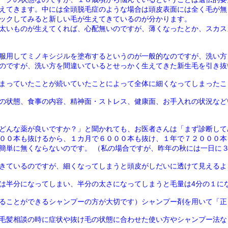
えてきます。中には全頭脱毛症のような場合は頭皮表面には全く毛が無
ックしてみると新しい毛が生えてきているのが分かります。
太いものが生えてくれば、心配無いのですが、薄くなったとか、スカス
服用してミノキシジルを塗布するというのが一般的なのですが、洗い方
のですが、洗い方を間違いているとせっかく生えてきた新生毛を引き抜
まっていたことが続いていたことによって全体に細くなってしまったこ
の状態、食事の内容、精神面・ストレス、健康面、お手入れの状況など
どんな薬が良いですか？」と聞かれても、お医者さんは「まず診断して
００本も抜けるから、１カ月で６０００本も抜け、１年で７２０００本
簡単に無くならないのです。 （私の場合ですが、昨年の秋には一日に
きているのですが、細くなってしまうと頭皮がしだいに透けて見えるよ
は半分になってしまい、半分の太さになってしまうと毛量は4分の１に
ることができるシャンプーの方が大切です）シャンプー剤を用いて「正
毛髪相談の時に症状や抜け毛の状態に合わせた使い方やシャンプー法な