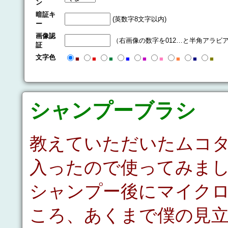
ン
暗証キ
(英数字8文字以内)
ー
画像認
（右画像の数字を012…と半角アラビ
証
文字色
■
■
■
■
■
■
■
■
■
シャンプーブラシ
教えていただいたムコ
入ったので使ってみま
シャンプー後にマイク
ころ、あくまで僕の見