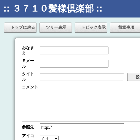
:: ３７１０髪様倶楽部 ::
トップに戻る
ツリー表示
トピック表示
留意事項
おなま
え
Ｅメー
ル
タイト
ル
コメント
参照先
アイコ